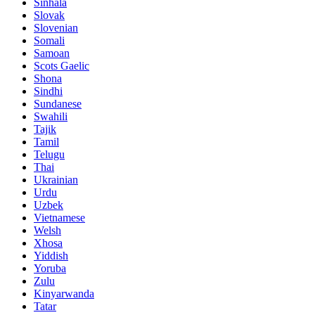
Sinhala
Slovak
Slovenian
Somali
Samoan
Scots Gaelic
Shona
Sindhi
Sundanese
Swahili
Tajik
Tamil
Telugu
Thai
Ukrainian
Urdu
Uzbek
Vietnamese
Welsh
Xhosa
Yiddish
Yoruba
Zulu
Kinyarwanda
Tatar