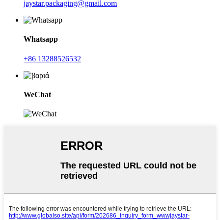
jaystar.packaging@gmail.com
Whatsapp
+86 13288526532
WeChat