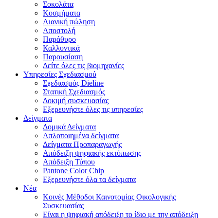
Σοκολάτα
Κοσμήματα
Λιανική πώληση
Αποστολή
Παράθυρο
Καλλυντικά
Παρουσίαση
Δείτε όλες τις βιομηχανίες
Υπηρεσίες Σχεδιασμού
Σχεδιασμός Dieline
Στατική Σχεδιασμός
Δοκιμή συσκευασίας
Εξερευνήστε όλες τις υπηρεσίες
Δείγματα
Δομικά Δείγματα
Απλοποιημένα δείγματα
Δείγματα Προπαραγωγής
Απόδειξη ψηφιακής εκτύπωσης
Απόδειξη Τύπου
Pantone Color Chip
Εξερευνήστε όλα τα δείγματα
Νέα
Κοινές Μέθοδοι Καινοτομίας Οικολογικής
Συσκευασίας
Είναι η ψηφιακή απόδειξη το ίδιο με την απόδειξη