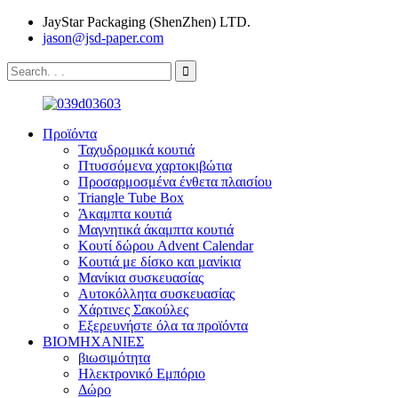
JayStar Packaging (ShenZhen) LTD.
jason@jsd-paper.com
Προϊόντα
Ταχυδρομικά κουτιά
Πτυσσόμενα χαρτοκιβώτια
Προσαρμοσμένα ένθετα πλαισίου
Triangle Tube Box
Άκαμπτα κουτιά
Μαγνητικά άκαμπτα κουτιά
Κουτί δώρου Advent Calendar
Κουτιά με δίσκο και μανίκια
Μανίκια συσκευασίας
Αυτοκόλλητα συσκευασίας
Χάρτινες Σακούλες
Εξερευνήστε όλα τα προϊόντα
ΒΙΟΜΗΧΑΝΙΕΣ
βιωσιμότητα
Ηλεκτρονικό Εμπόριο
Δώρο