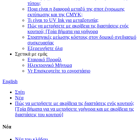
τύπου;
Ποια είναι η διαφορά μεταξύ της σποτ έγχρωμης
εκτύπωσης και της CMYK;
Τι είναι το UV Ink για μεταξοτυπία;
Πώς να μετρήσετε με ακρίβεια τις διαστάσεις ενός
κουτιού; [Τρία βήματα για γρήγορα
Στρατηγικές μείωσης κόστους στον δομικό σχεδιασμό
συσκευασίας
Εξερευνήστε όλα
Σχετικά με εμάς
Εταιρικό Προφίλ
Ηλεκτρονικό Μήνυμα
Vr Επισκεφτείτε το εργοστάσιο
English
Σπίτι
Νέα
Πώς να μετρήσετε με ακρίβεια τις διαστάσεις ενός κουτιού;
[Τρία βήματα για να μετρήσετε γρήγορα και με ακρίβεια τις
διαστάσεις του κουτιού]
Νέα
Νέα του κλάδου