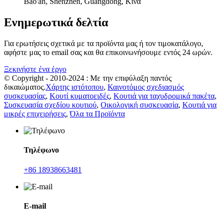
Bao'an, Shenzhen, Guangdong, Κίνα
Ενημερωτικά δελτία
Για ερωτήσεις σχετικά με τα προϊόντα μας ή τον τιμοκατάλογο,
αφήστε μας το email σας και θα επικοινωνήσουμε εντός 24 ωρών.
Ξεκινήστε ένα έργο
© Copyright - 2010-2024 : Με την επιφύλαξη παντός
δικαιώματος.
Χάρτης ιστότοπου
,
Καινοτόμος σχεδιασμός
συσκευασίας
,
Κουτί κυματοειδές
,
Κουτιά για ταχυδρομικά πακέτα
,
Συσκευασία σχεδίου κουτιού
,
Οικολογική συσκευασία
,
Κουτιά για
μικρές επιχειρήσεις
,
Όλα τα Προϊόντα
Τηλέφωνο
+86 18938663481
E-mail