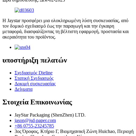
Η Jaystar προσφέρει μια ολοκληρωμένη λύση συσκευασίας, από
τον δομικό σχεδιασμό έως την παραγωγή και την έγκαιρη
μεταφορά, διασφαλίζοντας τη βέλτιστη εφαρμογή, προστασία και
ακεραιότητα του προϊόντος.
υποστήριξη πελατών
Σχεδιασμός Dieline
Στατική Σχεδιασμός
Δοκιμή συσκευασίας
Δείγματα
Στοιχεία Επικοινωνίας
JayStar Packaging (ShenZhen) LTD.
jason@jsd-paper.com
+86 0755-23245785
3ος Όροφος, Κτήριο Γ, Βιομηχανική Ζώνη Huichao, Περιοχή