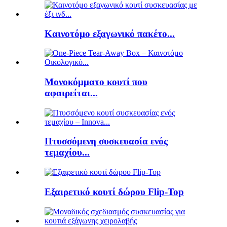
Καινοτόμο εξαγωνικό πακέτο...
Μονοκόμματο κουτί που
αφαιρείται...
Πτυσσόμενη συσκευασία ενός
τεμαχίου...
Εξαιρετικό κουτί δώρου Flip-Top