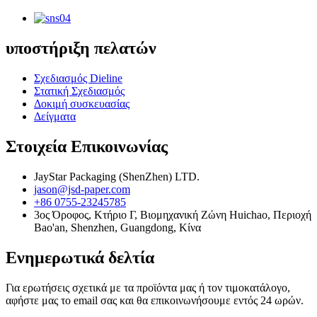
υποστήριξη πελατών
Σχεδιασμός Dieline
Στατική Σχεδιασμός
Δοκιμή συσκευασίας
Δείγματα
Στοιχεία Επικοινωνίας
JayStar Packaging (ShenZhen) LTD.
jason@jsd-paper.com
+86 0755-23245785
3ος Όροφος, Κτήριο Γ, Βιομηχανική Ζώνη Huichao, Περιοχή
Bao'an, Shenzhen, Guangdong, Κίνα
Ενημερωτικά δελτία
Για ερωτήσεις σχετικά με τα προϊόντα μας ή τον τιμοκατάλογο,
αφήστε μας το email σας και θα επικοινωνήσουμε εντός 24 ωρών.