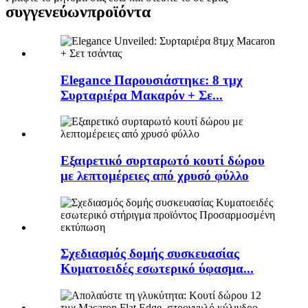
συγγενεύων
προϊόντα
Elegance Παρουσιάστηκε: 8 τμχ
Συρταριέρα Μακαρόν + Σε...
Εξαιρετικό συρταρωτό κουτί δώρου
με λεπτομέρειες από χρυσό φύλλο
Σχεδιασμός δομής συσκευασίας
Κυματοειδές εσωτερικό ύφασμα...