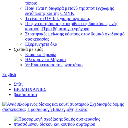
τύπου;
Ποια είναι η διαφορά μεταξύ της σποτ έγχρωμης
εκτύπωσης και της CMYK;
Τι είναι το UV Ink για μεταξοτυπία;
Πώς να μετρήσετε με ακρίβεια τις διαστάσεις ενός
κουτιού; [Τρία βήματα για γρήγορα
Στρατηγικές μείωσης κόστους στον δομικό σχεδιασμό
συσκευασίας
Εξερευνήστε όλα
Σχετικά με εμάς
Εταιρικό Προφίλ
Ηλεκτρονικό Μήνυμα
Vr Επισκεφτείτε το εργοστάσιο
English
Σπίτι
ΒΙΟΜΗΧΑΝΙΕΣ
βιωσιμότητα