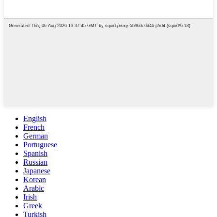
English
French
German
Portuguese
Spanish
Russian
Japanese
Korean
Arabic
Irish
Greek
Turkish