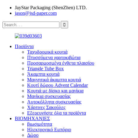
JayStar Packaging (ShenZhen) LTD.
jason@jsd-paper.com
Προϊόντα
Ταχυδρομικά κουτιά
Πτυσσόμενα χαρτοκιβώτια
Προσαρμοσμένα ένθετα πλαισίου
Triangle Tube Box
Άκαμπτα κουτιά
Μαγνητικά άκαμπτα κουτιά
Κουτί δώρου Advent Calendar
Κουτιά με δίσκο και μανίκια
Μανίκια συσκευασίας
Αυτοκόλλητα συσκευασίας
Χάρτινες Σακούλες
Εξερευνήστε όλα τα προϊόντα
ΒΙΟΜΗΧΑΝΙΕΣ
βιωσιμότητα
Ηλεκτρονικό Εμπόριο
Δώρο