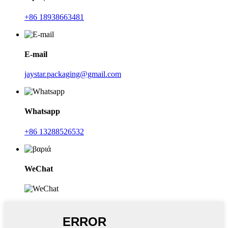
+86 18938663481
E-mail
jaystar.packaging@gmail.com
Whatsapp
+86 13288526532
WeChat