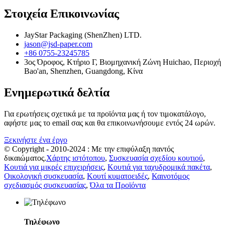
Στοιχεία Επικοινωνίας
JayStar Packaging (ShenZhen) LTD.
jason@jsd-paper.com
+86 0755-23245785
3ος Όροφος, Κτήριο Γ, Βιομηχανική Ζώνη Huichao, Περιοχή
Bao'an, Shenzhen, Guangdong, Κίνα
Ενημερωτικά δελτία
Για ερωτήσεις σχετικά με τα προϊόντα μας ή τον τιμοκατάλογο,
αφήστε μας το email σας και θα επικοινωνήσουμε εντός 24 ωρών.
Ξεκινήστε ένα έργο
© Copyright - 2010-2024 : Με την επιφύλαξη παντός
δικαιώματος.
Χάρτης ιστότοπου
,
Συσκευασία σχεδίου κουτιού
,
Κουτιά για μικρές επιχειρήσεις
,
Κουτιά για ταχυδρομικά πακέτα
,
Οικολογική συσκευασία
,
Κουτί κυματοειδές
,
Καινοτόμος
σχεδιασμός συσκευασίας
,
Όλα τα Προϊόντα
Τηλέφωνο