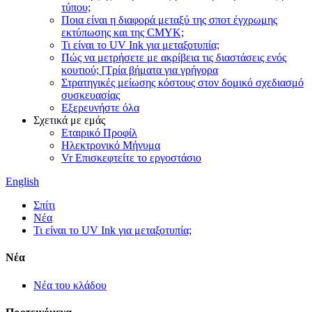
τύπου;
Ποια είναι η διαφορά μεταξύ της σποτ έγχρωμης
εκτύπωσης και της CMYK;
Τι είναι το UV Ink για μεταξοτυπία;
Πώς να μετρήσετε με ακρίβεια τις διαστάσεις ενός
κουτιού; [Τρία βήματα για γρήγορα
Στρατηγικές μείωσης κόστους στον δομικό σχεδιασμό
συσκευασίας
Εξερευνήστε όλα
Σχετικά με εμάς
Εταιρικό Προφίλ
Ηλεκτρονικό Μήνυμα
Vr Επισκεφτείτε το εργοστάσιο
English
Σπίτι
Νέα
Τι είναι το UV Ink για μεταξοτυπία;
Νέα
Νέα του κλάδου