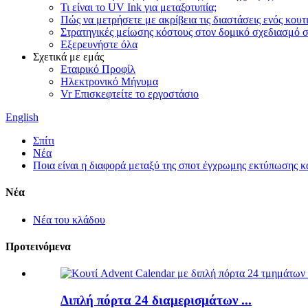
Τι είναι το UV Ink για μεταξοτυπία;
Πώς να μετρήσετε με ακρίβεια τις διαστάσεις ενός κουτ
Στρατηγικές μείωσης κόστους στον δομικό σχεδιασμό 
Εξερευνήστε όλα
Σχετικά με εμάς
Εταιρικό Προφίλ
Ηλεκτρονικό Μήνυμα
Vr Επισκεφτείτε το εργοστάσιο
English
Σπίτι
Νέα
Ποια είναι η διαφορά μεταξύ της σποτ έγχρωμης εκτύπωσης 
Νέα
Νέα του κλάδου
Προτεινόμενα
Διπλή πόρτα 24 διαμερισμάτων ...