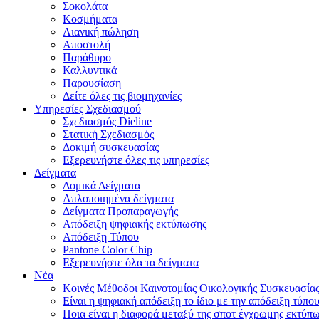
Σοκολάτα
Κοσμήματα
Λιανική πώληση
Αποστολή
Παράθυρο
Καλλυντικά
Παρουσίαση
Δείτε όλες τις βιομηχανίες
Υπηρεσίες Σχεδιασμού
Σχεδιασμός Dieline
Στατική Σχεδιασμός
Δοκιμή συσκευασίας
Εξερευνήστε όλες τις υπηρεσίες
Δείγματα
Δομικά Δείγματα
Απλοποιημένα δείγματα
Δείγματα Προπαραγωγής
Απόδειξη ψηφιακής εκτύπωσης
Απόδειξη Τύπου
Pantone Color Chip
Εξερευνήστε όλα τα δείγματα
Νέα
Κοινές Μέθοδοι Καινοτομίας Οικολογικής Συσκευασία
Είναι η ψηφιακή απόδειξη το ίδιο με την απόδειξη τύπου
Ποια είναι η διαφορά μεταξύ της σποτ έγχρωμης εκτύ